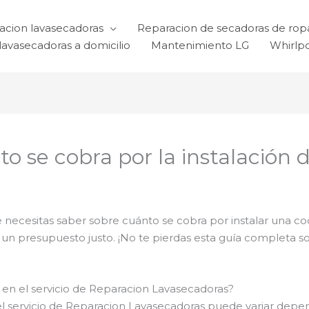
acion lavasecadoras
Reparacion de secadoras de rop
lavasecadoras a domicilio
Mantenimiento LG
Whirlp
nto se cobra por la instalación
e necesitas saber sobre cuánto se cobra por instalar una coc
un presupuesto justo. ¡No te pierdas esta guía completa so
a en el servicio de Reparacion Lavasecadoras?
 el servicio de Reparacion Lavasecadoras puede variar depe