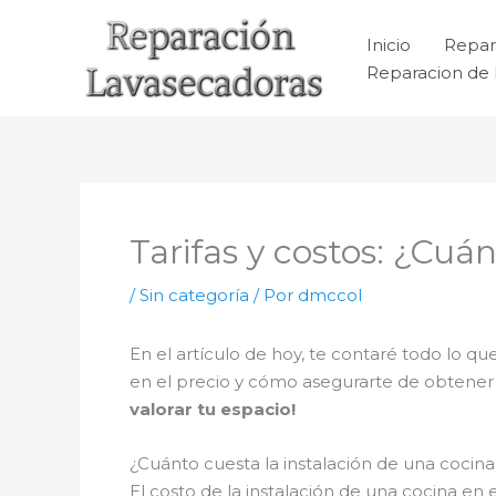
Ir
al
Inicio
Repar
contenido
Reparacion de 
Tarifas y costos: ¿Cuá
/
Sin categoría
/ Por
dmccol
En el artículo de hoy, te contaré todo lo qu
en el precio y cómo asegurarte de obtener 
valorar tu espacio!
¿Cuánto cuesta la instalación de una cocin
El costo de la instalación de una cocina en