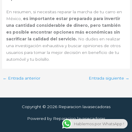
En resumen, si necesitas reparar la marcha de tu carro en
México,
es importante estar preparado para invertir
una cantidad considerable de dinero, pero también
es posible encontrar opciones más económicas sin
sacrificar la calidad del servicio.
No dudes en realizar
una investigación exhaustiva y buscar opiniones de otros
usuarios para tomar la mejor decisión en beneficio de tu
automóvil y tu bolsillo.
←
Entrada anterior
Entrada siguiente
→
Copyright © 2026 Reparacion lavasecadoras
Powered by Reparacion lavasecadoras
Hablemos por WhatsApp !