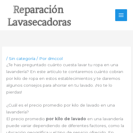
Ir
al
contenido
/
Sin categoría
/ Por
dmccol
¿Te has preguntado cuánto cuesta lavar tu ropa en una
lavandería? En este artículo te contaremos cuánto cobran
por kilo de ropa en estos establecimientos y te daremos
algunos consejos para ahorrar en tu lavado. ¡No te lo
pierdas!
¿Cuál es el precio promedio por kilo de lavado en una
lavandería?
El precio promedio
por kilo de lavado
en una lavandería
puede variar dependiendo de diferentes factores, como la
ubicación geográfica y el tipo de servicio ofrecido. En