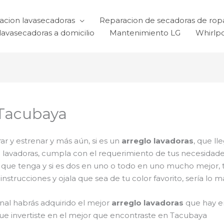
acion lavasecadoras
Reparacion de secadoras de rop
lavasecadoras a domicilio
Mantenimiento LG
Whirlp
 Tacubaya
r y estrenar y más aún, si es un
arreglo lavadoras
, que ll
el lavadoras, cumpla con el requerimiento de tus necesida
s que tenga y si es dos en uno o todo en uno mucho mejor, te
trucciones y ojala que sea de tu color favorito, sería lo 
inal habrás adquirido el mejor
arreglo lavadoras
que hay e
que invertiste en el mejor que encontraste en Tacubaya