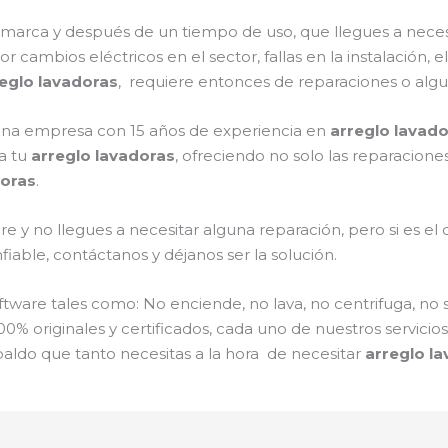
a marca y después de un tiempo de uso, que llegues a nece
or cambios eléctricos en el sector, fallas en la instalación
eglo lavadoras
, requiere entonces de reparaciones o algu
s una empresa con 15 años de experiencia en
arreglo lavad
a tu
arreglo lavadoras
, ofreciendo no solo las reparacion
doras
.
e y no llegues a necesitar alguna reparación, pero si es e
iable, contáctanos y déjanos ser la solución.
are tales como: No enciende, no lava, no centrifuga, no 
00% originales y certificados, cada uno de nuestros servici
paldo que tanto necesitas a la hora de necesitar
arreglo l