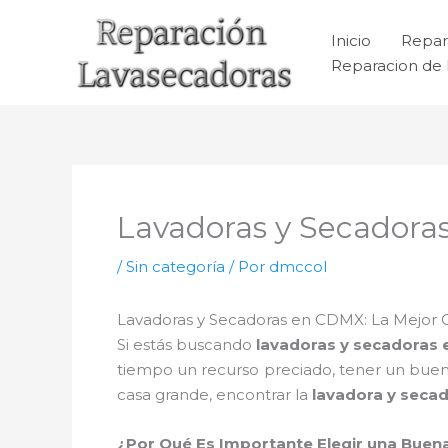
Ir
al
Inicio
Repar
contenido
Reparacion de 
Lavadoras y Secador
/
Sin categoría
/ Por
dmccol
Lavadoras y Secadoras en CDMX: La Mejor 
Si estás buscando
lavadoras y secadoras
tiempo un recurso preciado, tener un bue
casa grande, encontrar la
lavadora y seca
¿Por Qué Es Importante Elegir una Bue