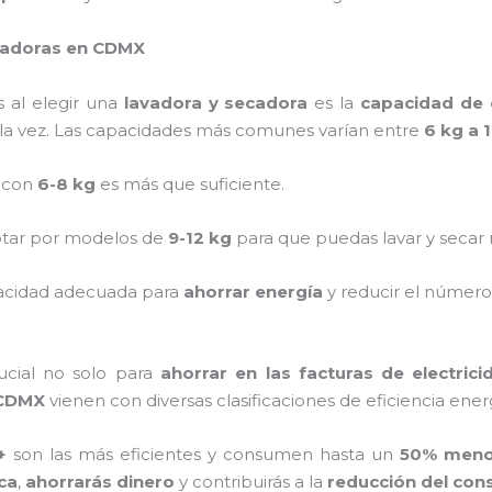
ecadoras en CDMX
s al elegir una
lavadora y secadora
es la
capacidad de 
ola vez. Las capacidades más comunes varían entre
6 kg a 
 con
6-8 kg
es más que suficiente.
optar por modelos de
9-12 kg
para que puedas lavar y secar 
pacidad adecuada para
ahorrar energía
y reducir el número
rucial no solo para
ahorrar en las facturas de electrici
 CDMX
vienen con diversas clasificaciones de eficiencia en
+
son las más eficientes y consumen hasta un
50% meno
ica
,
ahorrarás dinero
y contribuirás a la
reducción del con