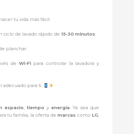
cer tu vida más fácil:
n ciclo de lavado rápido de
15-30 minutos
.
de planchar.
avés de
Wi-Fi
para controlar la lavadora y
l adecuado para ti.
n espacio
,
tiempo
y
energía
. Ya sea que
ra tu familia, la oferta de
marcas
como
LG
,