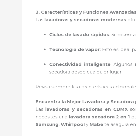
3. Características y Funciones Avanzada
Las
lavadoras y secadoras modernas
ofr
Ciclos de lavado rápidos
: Si necesi
Tecnología de vapor
: Esto es ideal 
Conectividad inteligente
: Algunos
secadora desde cualquier lugar.
Revisa siempre las características adiciona
Encuentra la Mejor Lavadora y Secadora
Las
lavadoras y secadoras en CDMX
son
necesites una
lavadora secadora 2 en 1
pa
Samsung
,
Whirlpool
y
Mabe
te asegura en