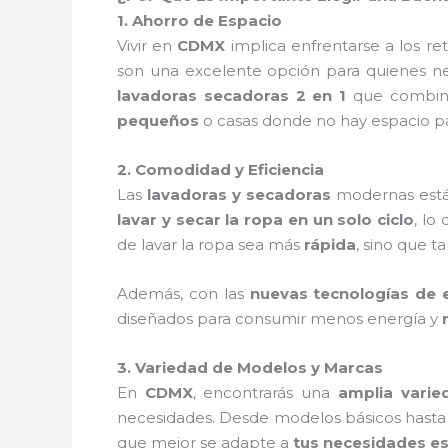
1. Ahorro de Espacio
Vivir en
CDMX
implica enfrentarse a los r
son una excelente opción para quienes n
lavadoras secadoras 2 en 1
que combina
pequeños
o casas donde no hay espacio p
2. Comodidad y Eficiencia
Las
lavadoras y secadoras
modernas está
lavar y secar la ropa en un solo ciclo
, lo
de lavar la ropa sea más
rápida
, sino que 
Además, con las
nuevas tecnologías de e
diseñados para consumir menos energía y
3. Variedad de Modelos y Marcas
En
CDMX
, encontrarás una
amplia varie
necesidades. Desde modelos básicos hast
que mejor se adapte a
tus necesidades es