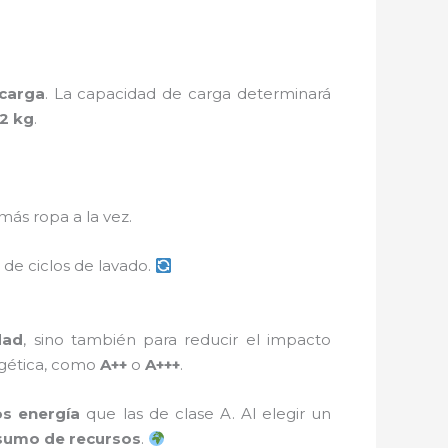
carga
. La capacidad de carga determinará
12 kg
.
más ropa a la vez.
 de ciclos de lavado.
dad
, sino también para reducir el impacto
ergética, como
A++
o
A+++
.
s energía
que las de clase A. Al elegir un
sumo de recursos
.