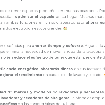
etos de tener espacios pequeños en muchas ocasiones. Por
ecesitan
optimizar el espacio
en su hogar. Muchas marc
n ambas funciones en un solo aparato. Esto
ahorra es
ara dos electrodomésticos grandes.
n diseñadas para
ahorrar tiempo y esfuerzo
. Algunas
la
 que elimina la necesidad de mover la ropa de la lavadora a
también
reduce el esfuerzo
de tener que estar pendiente de 
ficiencia energética
,
ahorrarás dinero
en tus facturas d
mejorar el rendimiento
en cada ciclo de lavado y secado.
dad
de
marcas y modelos
de
lavadoras y secadoras
a
lavadoras y secadoras de alta gama
, la oferta es ampli
pecíficas
y a las características de tu hogar.