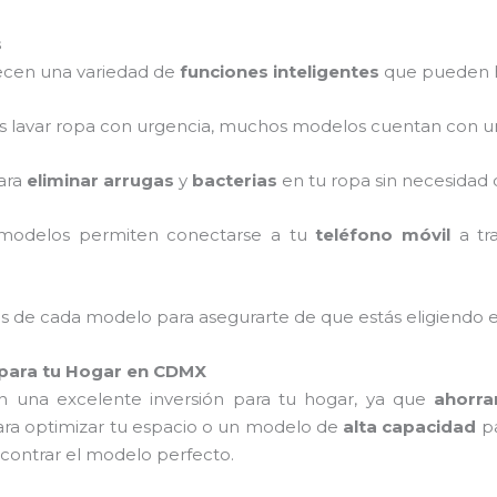
s
ecen una variedad de
funciones inteligentes
que pueden ha
tas lavar ropa con urgencia, muchos modelos cuentan con u
para
eliminar arrugas
y
bacterias
en tu ropa sin necesidad 
 modelos permiten conectarse a tu
teléfono móvil
a tr
les de cada modelo para asegurarte de que estás eligiendo e
 para tu Hogar en CDMX
 una excelente inversión para tu hogar, ya que
ahorra
ra optimizar tu espacio o un modelo de
alta capacidad
pa
contrar el modelo perfecto.